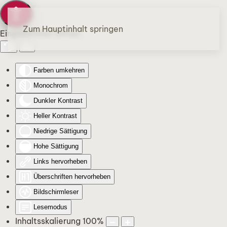
Zum Hauptinhalt springen
Eingabehilfen öffnen
Farben umkehren
Monochrom
Dunkler Kontrast
Heller Kontrast
Niedrige Sättigung
Hohe Sättigung
Links hervorheben
Überschriften hervorheben
Bildschirmleser
Lesemodus
Inhaltsskalierung
100
%